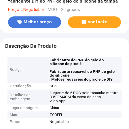
fabricante DIY do PNF do gelo do silicone da tampa
Preço：Negotiable
MOQ：20 grupos
Melhor preço
contacto
Descrição De Produto
Fabricante do PNF do gelo do
silicone do picolé
,
Realçar
Fabricante reusável do PNF do gelo
do silicone
,
Moldes reusáveis do picolé de DIY
Certificação
SGS
1. ajuste de 6 PCS pelo tamanho mestre
Detalhes da
33*33*44CM da caixa do saco
embalagem
2. do opp
Lugar de origem
China
Marca
TOREEL
Preço
Negotiable