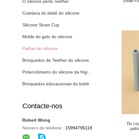
Straw Fo
O silicone perla Teether
Cutelaria do bebê do silicone
Silicone Straw Cup
Molde do gelo do silicone
Palhas do silicone
Brinquedos de Teether do silicone
Potenciômetro do silicone da frigideira do ar
Brinquedos educacionais do bebê
Contacte-nos
Robert Wong
Do cop
Número de telefone :
15994795118
palh