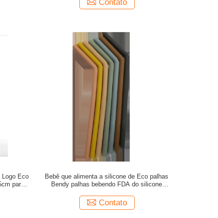
Contato
m Logo Eco
Bebê que alimenta a silicone de Eco palhas
.5cm para o
Bendy palhas bebendo FDA do silicone
reusável
Contato