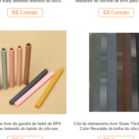
r Baby bebendo dobrável do silicone
dobráveis do silicone de BPA para
do logotipo BPA
crianças
Contato
Contato
o livre da garrafa de bebê de BPA
Chá de dobramento livre Straw Thic
as bebendo do batido do silicone
Color Reusable da bolha do silic
reusáveis
crianças BPA