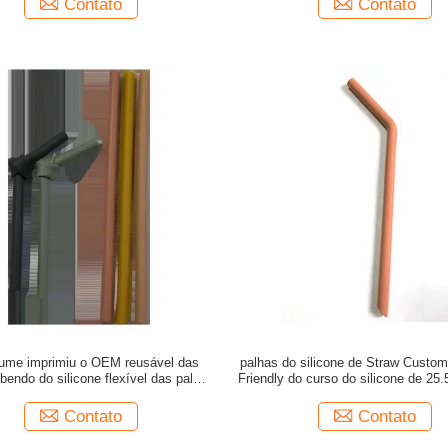
Contato
Contato
ume imprimiu o OEM reusável das
palhas do silicone de Straw Custo
bendo do silicone flexível das palhas
Friendly do curso do silicone de 25
do silicone
bebê adulto
Contato
Contato