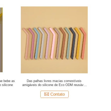
ue bebe as
Das palhas livres macias comestíveis
 silicone
amigáveis do silicone de Eco ODM reusável
BPA para Juice Drinking
Contato