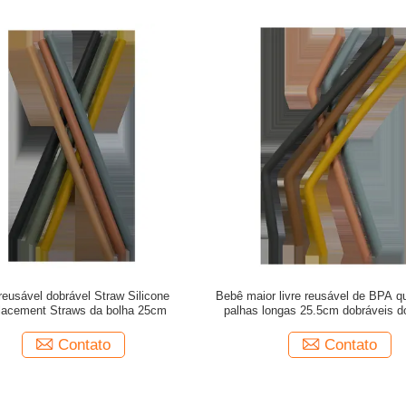
reusável dobrável Straw Silicone
Bebê maior livre reusável de BPA q
lacement Straws da bolha 25cm
palhas longas 25.5cm dobráveis do
Contato
Contato