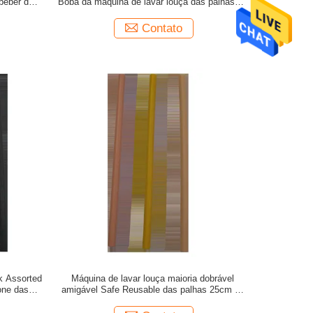
 beber das
Boba da máquina de lavar louça das palhas do
silicone de Eco do bebê
Contato
k Assorted
Máquina de lavar louça maioria dobrável
one das
amigável Safe Reusable das palhas 25cm do
silicone de Eco do produto comestível