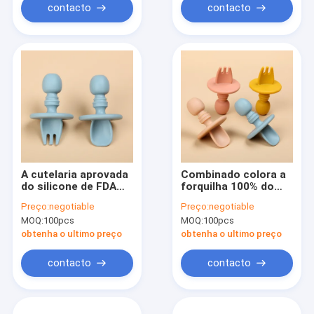
contacto
contacto
A cutelaria aprovada
Combinado colora a
do silicone de FDA
forquilha 100% do
LFGB BPA ajustou a
silicone e o grupo
Preço:
negotiable
Preço:
negotiable
forquilha da colher
BPA 2pcs livre da
MOQ:
100pcs
MOQ:
100pcs
do treinamento do
colher
bebê em volta da
obtenha o ultimo preço
obtenha o ultimo preço
colher macia do
punho
contacto
contacto