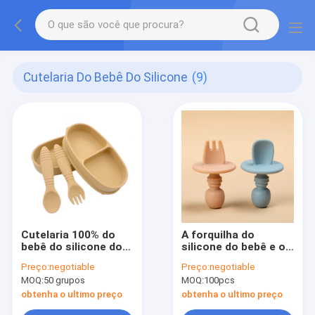
Cutelaria Do Bebê Do Silicone
(9)
Cutelaria 100% do
A forquilha do
bebê do silicone do
silicone do bebê e o
produto comestível 2
grupo de formação
Preço:
negotiable
Preço:
negotiable
em 1 Bento Lunch
Mini Soft 2pcs FDA
MOQ:
50 grupos
MOQ:
100pcs
Box With Spoon e
BPA da colher
forquilha
aprovaram
obtenha o ultimo preço
obtenha o ultimo preço