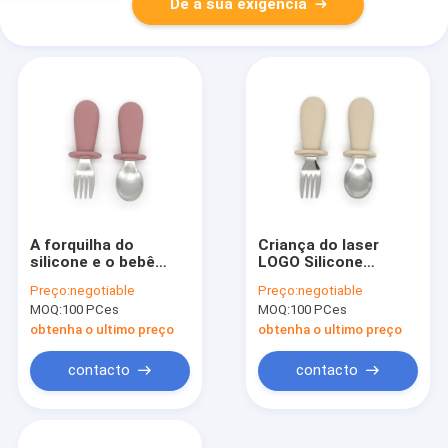
Dê a sua exigência
A forquilha do
Criança do laser
silicone e o bebê
LOGO Silicone
combinados cor do
Utensils Set For do
Preço:
negotiable
Preço:
negotiable
grupo da colher
bebê 1-3 anos velha
MOQ:
100 PCes
MOQ:
100 PCes
usam imprimir o OEM
do LOGOTIPO
obtenha o ultimo preço
obtenha o ultimo preço
contacto
contacto