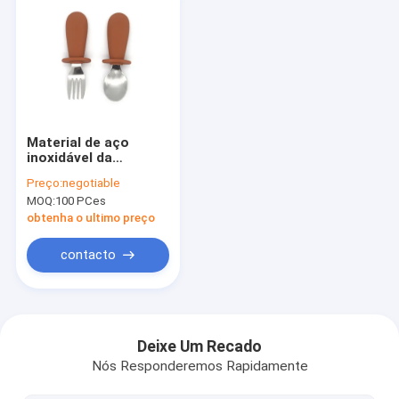
Material de aço
inoxidável da
cutelaria 316 de
Preço:
negotiable
prata do bebê do
MOQ:
100 PCes
silicone para
crianças
obtenha o ultimo preço
contacto
Casa
Produtos
Deixe Um Recado
Nós Responderemos Rapidamente
Sobre nós