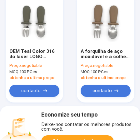
OEM Teal Color 316
A forquilha de aço
do laser LOGO
inoxidável e a colher
Silicone Baby Cutlery
do silicone do bebê
Preço:
negotiable
Preço:
negotiable
de aço inoxidável
316 ajustaram uma
MOQ:
100 PCes
MOQ:
100 PCes
altura de 4,33
polegadas uma
obtenha o ultimo preço
obtenha o ultimo preço
largura de 1,42
polegadas
contacto
contacto
Economize seu tempo
Deixe-nos contatar os melhores produtos
com você.