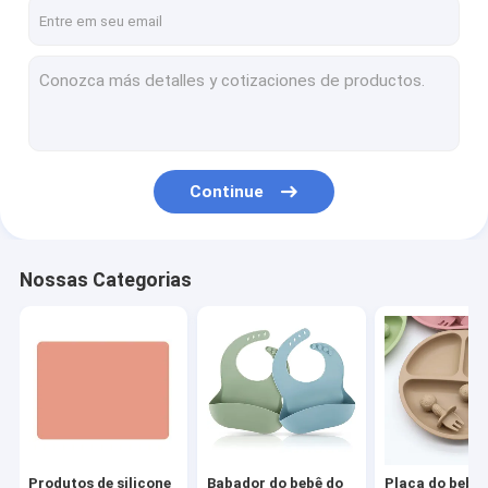
Excursão da fábrica
Controle da qualidade
Contacte-nos
Peça umas citações
Continue
Produtos de silicone para bebês
Nossas Categorias
Babador do bebê do silicone
Placa do bebê do silicone
Bacia da sução do silicone
Esteira de lugar da cadeira alta do silicone
Produtos de silicone
Babador do bebê do
Placa do bebê 