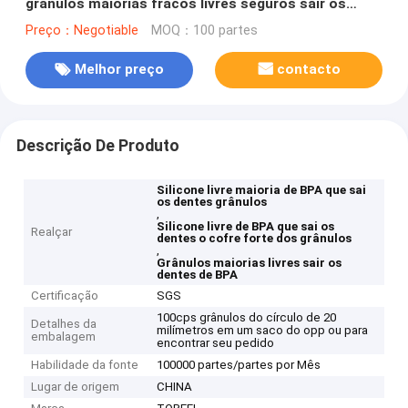
grânulos maiorias fracos livres seguros sair os
dentes dos grânulos BPA
Preço：Negotiable
MOQ：100 partes
Melhor preço
contacto
Descrição De Produto
Silicone livre maioria de BPA que sai
os dentes grânulos
,
Silicone livre de BPA que sai os
Realçar
dentes o cofre forte dos grânulos
,
Grânulos maiorias livres sair os
dentes de BPA
Certificação
SGS
100cps grânulos do círculo de 20
Detalhes da
milímetros em um saco do opp ou para
embalagem
encontrar seu pedido
Habilidade da fonte
100000 partes/partes por Mês
Lugar de origem
CHINA