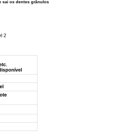
 sai os dentes grânulos
l 2
etc.
disponível
el
ote