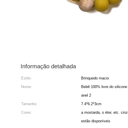
Informação detalhada
Estilo:
Brinquedo macio
Nome:
Bebê 100% livre do silicon
anel 2
Tamanho:
7.4*6.2*3cm
Cores:
a mostarda, o éter, etc. cin
estão disponíveis