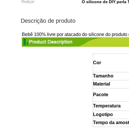
Realçar:
O silicone de DIY perla 
Descrição de produto
Bebê 100% livre por atacado do silicone do produt
Cor
Tamanho
Material
Pacote
Temperatura
Logotipo
Tempo da amost