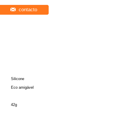
contacto
Silicone
Eco amigável
42g