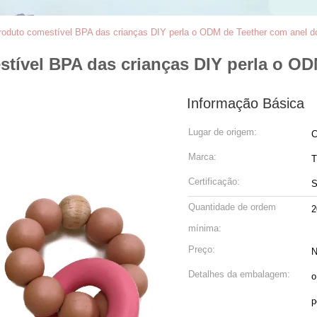
 produto comestível BPA das crianças DIY perla o ODM de Teether com anel d
estível BPA das crianças DIY perla o O
Informação Básica
Lugar de origem:
C
Marca:
Certificação:
Quantidade de ordem
2
mínima:
Preço:
N
Detalhes da embalagem:
o
p