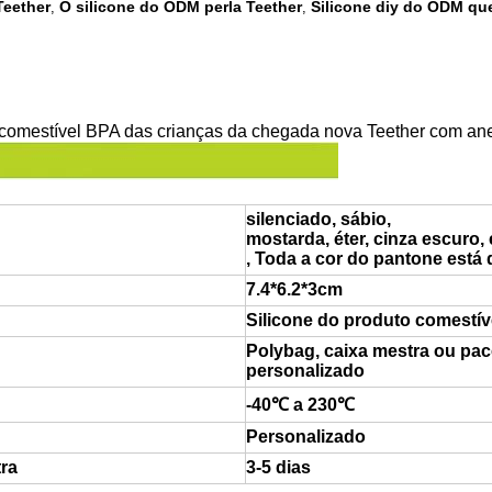
Teether
O silicone do ODM perla Teether
Silicone diy do ODM que
,
,
o comestível BPA das crianças da chegada nova Teether com ane
silenciado, sábio,
mostarda, éter, cinza escuro, 
, Toda a cor do pantone está 
7.4*6.2*3cm
Silicone do produto comestív
Polybag, caixa mestra ou pac
personalizado
-40℃ a 230℃
Personalizado
ra
3-5 dias