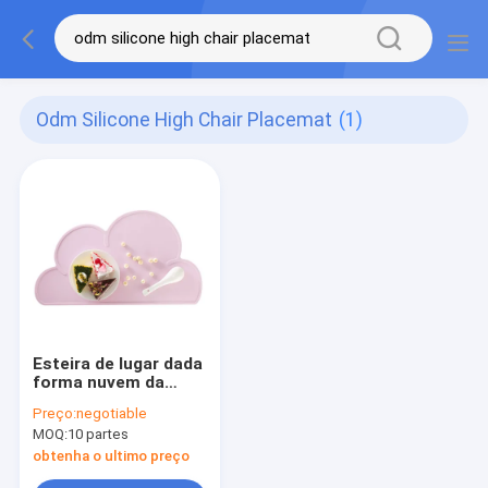
Odm Silicone High Chair Placemat
(1)
Esteira de lugar dada
forma nuvem da
cadeira alta do
Preço:
negotiable
silicone da criança
MOQ:
10 partes
impermeável
obtenha o ultimo preço